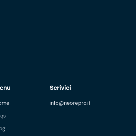
enu
Scrivici
ome
info@neorepro.it
aqs
log