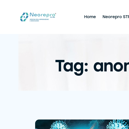
Home
Neorepro ST
Tag: ano