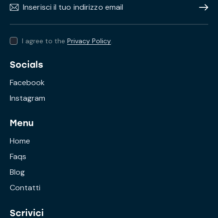
Subscr
I agree to the
Privacy Policy
.
Socials
Facebook
Instagram
Menu
Home
Faqs
Blog
Contatti
Scrivici