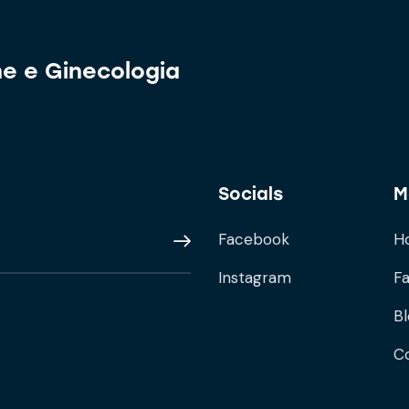
ne e Ginecologia
Socials
M
Facebook
H
Subscribe
Instagram
F
B
Co