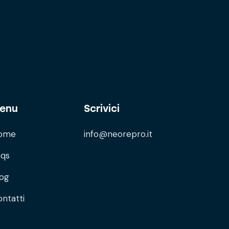
enu
Scrivici
ome
info@neorepro.it
aqs
log
ntatti