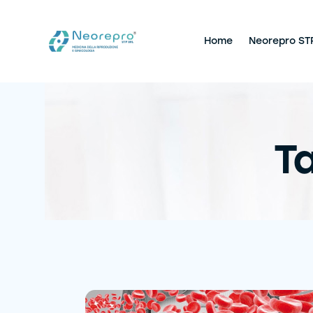
Home
Neorepro ST
Ta