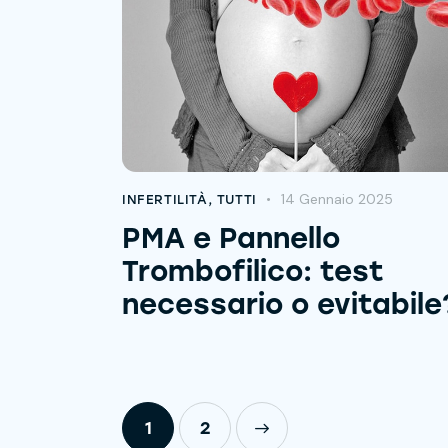
14 Gennaio 2025
INFERTILITÀ
,
TUTTI
PMA e Pannello
Trombofilico: test
necessario o evitabile
1
>
2