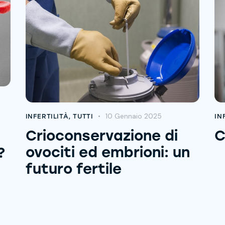
10 Gennaio 2025
INFERTILITÀ
,
TUTTI
IN
Crioconservazione di
C
ovociti ed embrioni: un
?
futuro fertile