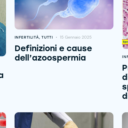
15 Gennaio 2025
INFERTILITÀ
,
TUTTI
Definizioni e cause
dell’azoospermia
IN
P
a
d
s
d