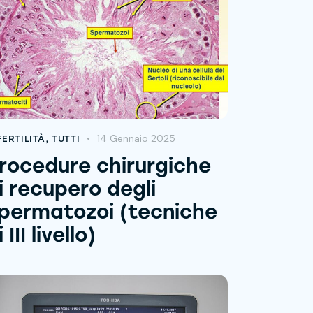
14 Gennaio 2025
FERTILITÀ
,
TUTTI
rocedure chirurgiche
i recupero degli
permatozoi (tecniche
i III livello)