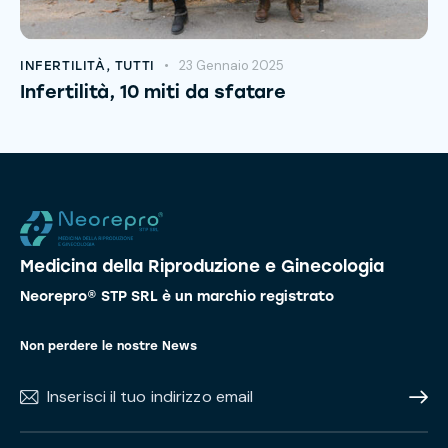
23 Gennaio 2025
INFERTILITÀ
,
TUTTI
Infertilità, 10 miti da sfatare
Medicina della Riproduzione e Ginecologia
Neorepro® STP SRL è un marchio registrato
Non perdere le nostre News
Subscr