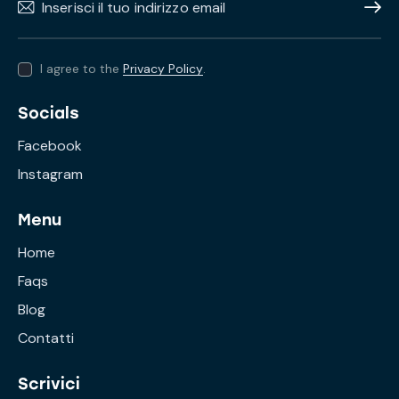
Subscr
I agree to the
Privacy Policy
.
Socials
Facebook
Instagram
Menu
Home
Faqs
Blog
Contatti
Scrivici