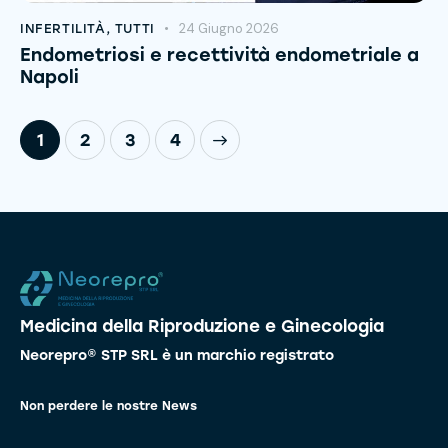
24 Giugno 2026
INFERTILITÀ
,
TUTTI
Endometriosi e recettività endometriale a
Napoli
1
2
>
3
4
Medicina della Riproduzione e Ginecologia
Neorepro® STP SRL è un marchio registrato
Non perdere le nostre News