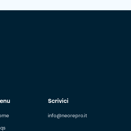
enu
Scrivici
ome
info@neorepro.it
aqs