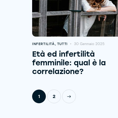
30 Gennaio 2025
INFERTILITÀ
,
TUTTI
Età ed infertilità
femminile: qual è la
correlazione?
1
>
2