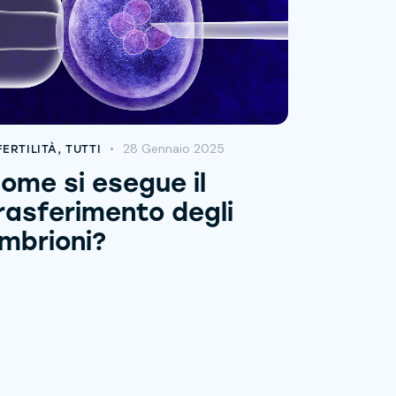
28 Gennaio 2025
FERTILITÀ
,
TUTTI
ome si esegue il
rasferimento degli
mbrioni?