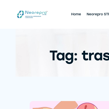
Home
Neorepro ST
Tag: tra