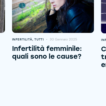
30 Gennaio 2025
INFERTILITÀ
,
TUTTI
IN
Infertilità femminile:
C
quali sono le cause?
t
e