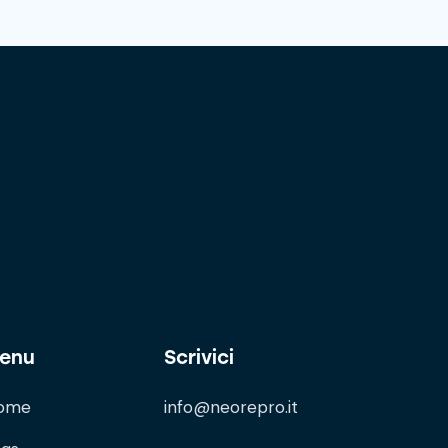
enu
Scrivici
ome
info@neorepro.it