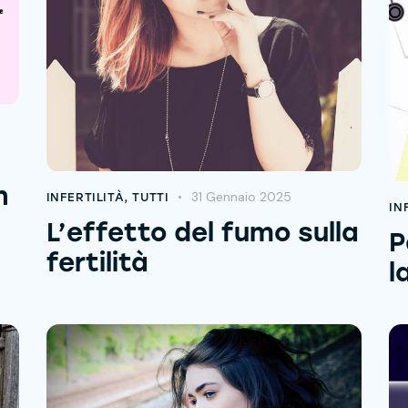
n
31 Gennaio 2025
INFERTILITÀ
,
TUTTI
IN
L’effetto del fumo sulla
P
fertilità
l