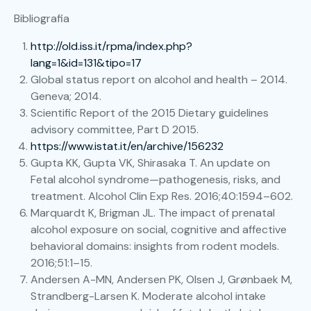
Bibliografia
http://old.iss.it/rpma/index.php?
lang=1&id=131&tipo=17
Global status report on alcohol and health – 2014.
Geneva; 2014.
Scientific Report of the 2015 Dietary guidelines
advisory committee, Part D 2015.
https://www.istat.it/en/archive/156232
Gupta KK, Gupta VK, Shirasaka T. An update on
Fetal alcohol syndrome—pathogenesis, risks, and
treatment. Alcohol Clin Exp Res. 2016;40:1594–602.
Marquardt K, Brigman JL. The impact of prenatal
alcohol exposure on social, cognitive and affective
behavioral domains: insights from rodent models.
2016;51:1–15.
Andersen A-MN, Andersen PK, Olsen J, Grønbaek M,
Strandberg-Larsen K. Moderate alcohol intake