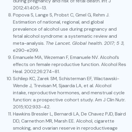
during pregnancy and risk of fetal death. Int J
2012;41:405–13.
Popova S, Lange S, Probst C, Gmel G, Rehm J.
Estimation of national, regional, and global
prevalence of alcohol use during pregnancy and
fetal alcohol syndrome: a systematic review and
meta-analysis.
The Lancet. Global health. 2017; 5 3
,
e290-e299.
Emanuele MA, Wezeman F, Emanuele NV. Alcohol’s
effects on female reproductive function. Alcohol Res
Heal. 2002;26:274–81.
Schliep KC, Zarek SM, Schisterman EF, Wactawski-
Wende J, Trevisan M, Sjaarda LA, et al. Alcohol
intake, reproductive hormones, and menstrual cycle
function: a prospective cohort study. Am J Clin Nutr.
2015;102:933–42.
Hawkins Bressler L, Bernardi LA, De Chavez PJD, Baird
DD, Carnethon MR, Marsh EE. Alcohol, cigarette
smoking, and ovarian reserve in reproductiveage