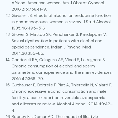
African-American women. Am J Obstet Gynecol.
2016;215:758.e1–9.
Gavaler JS. Effects of alcohol on endocrine function
in postmenopausal women: a review. J Stud Alcohol.
1985;46:495–516.
Grover S, Mattoo SK, Pendharkar S, Kandappan V.
Sexual dysfunction in patients with alcohol and
opioid dependence. Indian J Psychol Med.
2014;36:355–65.
Condorelli RA, Calogero AE, Vicari E, La Vignera S.
Chronic consumption of alcohol and sperm
parameters: our experience and the main evidences.
2015;47:368–79.
Guthauser B, Boitrelle F, Plat A, Thiercelin N, Vialard F.
Chronic excessive alcohol consumption and male
fertility: a case report on reversible azoospermia
and a literature review. Alcohol Alcohol. 2014;49:42–
4.
Rooney KL, Domar AD. The impact of lifestyle