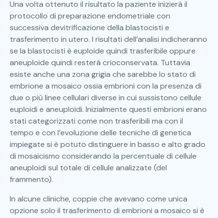
Una volta ottenuto il risultato la paziente inizierà il
protocollo di preparazione endometriale con
successiva devitrificazione della blastocisti e
trasferimento in utero. I risultati dell’analisi indicheranno
se la blastocisti è euploide quindi trasferibile oppure
aneuploide quindi resterà crioconservata. Tuttavia
esiste anche una zona grigia che sarebbe lo stato di
embrione a mosaico ossia embrioni con la presenza di
due o più linee cellulari diverse in cui sussistono cellule
euploidi e aneuploidi. Inizialmente questi embrioni erano
stati categorizzati come non trasferibili ma con il
tempo e con l’evoluzione delle tecniche di genetica
impiegate si è potuto distinguere in basso e alto grado
di mosaicismo considerando la percentuale di cellule
aneuploidi sul totale di cellule analizzate (del
frammento).
In alcune cliniche, coppie che avevano come unica
opzione solo il trasferimento di embrioni a mosaico si è