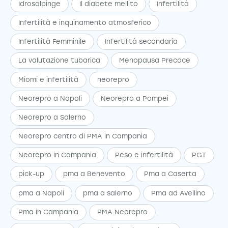
Idrosalpinge
Il diabete mellito
Infertilità
Infertilità e inquinamento atmosferico
Infertilità Femminile
Infertilità secondaria
La valutazione tubarica
Menopausa Precoce
Miomi e infertilità
neorepro
Neorepro a Napoli
Neorepro a Pompei
Neorepro a Salerno
Neorepro centro di PMA in Campania
Neorepro in Campania
Peso e infertilità
PGT
pick-up
pma a Benevento
Pma a Caserta
pma a Napoli
pma a salerno
Pma ad Avellino
Pma in Campania
PMA Neorepro