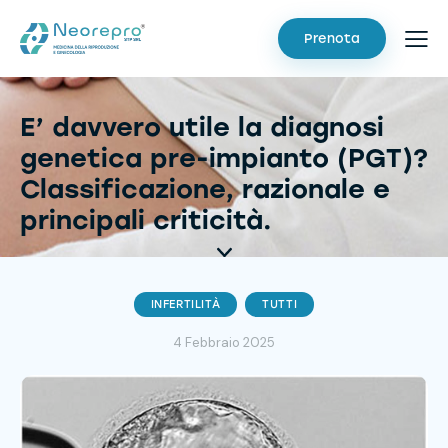
Prenota
E’ davvero utile la diagnosi
genetica pre-impianto (PGT)?
Classificazione, razionale e
principali criticità.
INFERTILITÀ
TUTTI
4 Febbraio 2025