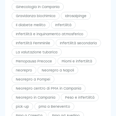
Ginecologia in Campania
Gravidanza biochimica
Idrosalpinge
Il diabete mellito
Infertilità
Infertilità e inquinamento atmosferico
Infertilità Femminile
Infertilità secondaria
La valutazione tubarica
Menopausa Precoce
Miomi e infertilità
neorepro
Neorepro a Napoli
Neorepro a Pompei
Neorepro centro di PMA in Campania
Neorepro in Campania
Peso e infertilità
pick-up
pma a Benevento
Pma a Caserta
Pma ad Avellino