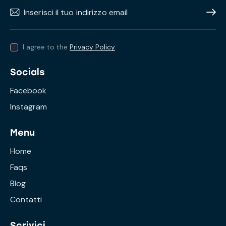
Subscr
I agree to the
Privacy Policy
.
Socials
Facebook
Instagram
Menu
Home
Faqs
Blog
Contatti
Scrivici