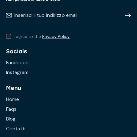
Subscr
I agree to the
Privacy Policy
.
Socials
Facebook
Instagram
Menu
Home
Faqs
Blog
Contatti