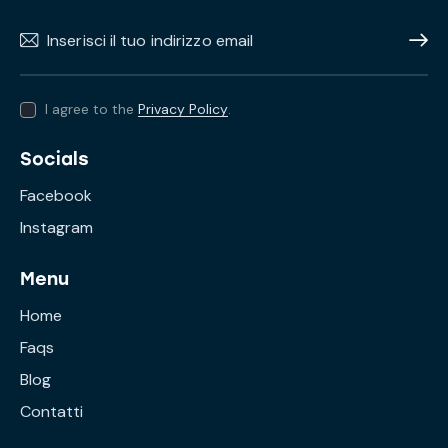
Subscr
I agree to the
Privacy Policy
.
Socials
Facebook
Instagram
Menu
Home
Faqs
Blog
Contatti