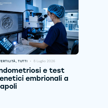
8 Luglio 2026
FERTILITÀ
,
TUTTI
ndometriosi e test
enetici embrionali a
apoli