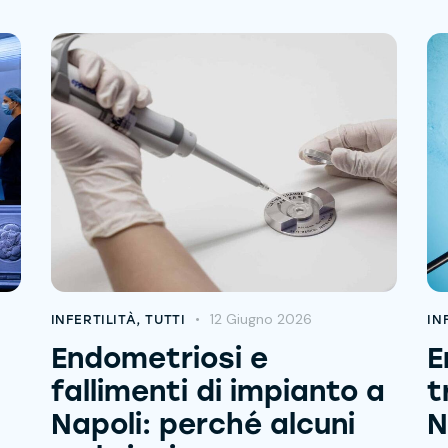
12 Giugno 2026
INFERTILITÀ
,
TUTTI
IN
Endometriosi e
E
fallimenti di impianto a
t
Napoli: perché alcuni
N