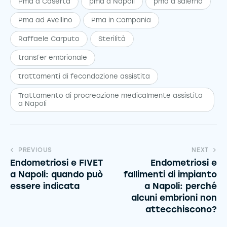
Pma a Caserta
pma a Napoli
pma a salerno
Pma ad Avellino
Pma in Campania
Raffaele Carputo
Sterilità
transfer embrionale
trattamenti di fecondazione assistita
Trattamento di procreazione medicalmente assistita
a Napoli
PREVIOUS
NEXT
Endometriosi e FIVET
Endometriosi e
a Napoli: quando può
fallimenti di impianto
essere indicata
a Napoli: perché
alcuni embrioni non
attecchiscono?